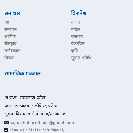
समाचार
विजनेश
देश
बजार
समाचार
पर्यटन
आर्थिक
रोजगार
खेलकुद
बैंक/वित्त
मनोरञ्जन
कृषि
विचार
सूचना–प्रविधि
सामाजिक सञ्जाल
अध्यक्ष : नयनराज पनेरू
प्रधान सम्पादक : लोकेन्द्र पनेरू
सूचना विभाग दर्ता नं. ०००/२०७७-७८
sajhakhabarofficial@gmail.com
+९७७-०१-५९१८१६७, ९८५१२३७०८६