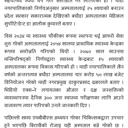
सहयोगमा श्यया थप गरेर स्तरोन्नति गर्न लागिएको हो । माडी
नगरपालिकाको निर्णयअनुसार अस्पताललाई २५ श्ययाको बनाउन
प्रदेश सरकार सकारात्मक देखिएको बघौडा अस्पतालका मेडिकल
सुपरिटेन्डेन्ट डा आलोक कुमारले बताए ।
विसं २०३४ मा स्वास्थ्य चौकीका रूपमा स्थापना भई आफ्नो सेवा
शुरु गरेको अस्पताललाई २०५४ सालमा प्राथामिक स्वास्थ्य केन्द्रका
रूपमा स्तरोन्नति गरिएको थियोे । २०७० साल साउनमा
मन्त्रिपरिषद्को निर्णयद्वारा स्वास्थ्य केन्द्रबाट १५ श्ययाको
अस्पतालका रूपमा विकास गरिएको हो । माडी नगरपालिकाले तीन
वर्षको अन्तरालमा बघौडा अस्पतालमा चार करोड ५० लाख बजेट
विनियोजन गरेको माडी नगरप्रमुख ठाकुरप्रसाद ढकालले बताए ।
भिडियो एक्स
–
रे लगायतका औजार र दक्ष जनशक्तिको
व्यवस्थापनमा दैनिक ३०० जना स्वास्थ्य परीक्षणका लागि आउने
वातावरण तयार पारिएको उनले जानकारी दिए ।
पछिल्लो समय एमबीबीएस अध्ययन गरेका चिकित्सकद्वारा उपचार
हुने भएपछि बिरामीको रोजाइ यही अस्पताल बन्ने गरेको छ ।