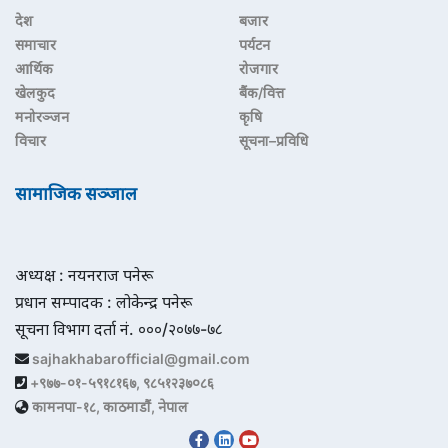
देश
बजार
समाचार
पर्यटन
आर्थिक
रोजगार
खेलकुद
बैंक/वित्त
मनोरञ्जन
कृषि
विचार
सूचना–प्रविधि
सामाजिक सञ्जाल
अध्यक्ष : नयनराज पनेरू
प्रधान सम्पादक : लोकेन्द्र पनेरू
सूचना विभाग दर्ता नं. ०००/२०७७-७८
sajhakhabarofficial@gmail.com
+९७७-०१-५९१८१६७, ९८५१२३७०८६
कामनपा-१८, काठमाडौं, नेपाल