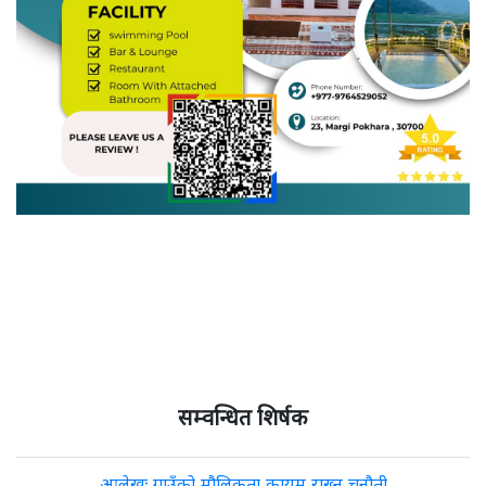
सम्वन्धित शिर्षक
आलेखः गाउँको मौलिकता कायम राख्न चुनौती