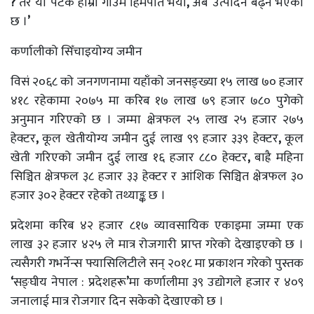
?
तर यो पटक हाम्रो गाउँमै हिमपात भयो
,
अब उत्पादन बढ्ने भएको
छ ।
’
कर्णालीको सिँचाइयोग्य जमीन
विसं २०६८ को जनगणनामा यहाँको जनसङ्ख्या १५ लाख ७० हजार
४१८ रहेकामा २०७५ मा करिब १७ लाख ७९ हजार ७८० पुगेको
अनुमान गरिएको छ । जम्मा क्षेत्रफल २५ लाख २५ हजार २७५
हेक्टर
,
कूल खेतीयोग्य जमीन दुई लाख ९९ हजार ३३९ हेक्टर
,
कूल
खेती गरिएको जमीन दुई लाख १६ हजार ८८० हेक्टर
,
बाह्रै महिना
सिञ्चित क्षेत्रफल ३८ हजार ३३ हेक्टर र आंशिक सिञ्चित क्षेत्रफल ३०
हजार ३०२ हेक्टर रहेको तथ्याङ्क छ ।
प्रदेशमा करिब ४२ हजार ८१७ व्यावसायिक एकाइमा जम्मा एक
लाख ३२ हजार ४२५ ले मात्र रोजगारी प्राप्त गरेको देखाइएको छ ।
त्यसैगरी गभर्नेन्स फ्यासिलिटीले सन् २०१८ मा प्रकाशन गरेको पुस्तक
‘
सङ्घीय नेपाल : प्रदेशहरू
’
मा कर्णालीमा ३९ उद्योगले हजार र ४०९
जनालाई मात्र रोजगार दिन सकेको देखाएको छ ।