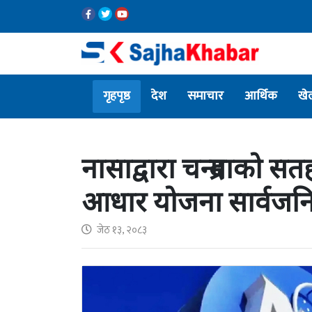
गृहपृष्ठ
देश
समाचार
आर्थिक
खे
नासाद्वारा चन्द्रमाको स
आधार योजना सार्वजन
जेठ १३, २०८३