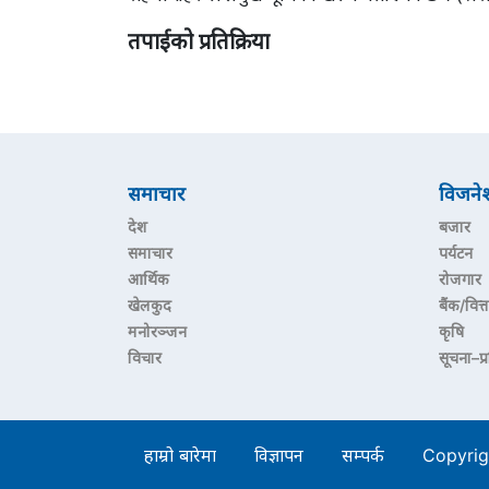
तपाईको प्रतिक्रिया
समाचार
विजने
देश
बजार
समाचार
पर्यटन
आर्थिक
रोजगार
खेलकुद
बैंक/वित्त
मनोरञ्जन
कृषि
विचार
सूचना–प्
हाम्रो बारेमा
विज्ञापन
सम्पर्क
Copyrig