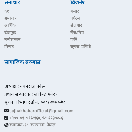
समाचार
विजनेश
देश
बजार
समाचार
पर्यटन
आर्थिक
रोजगार
खेलकुद
बैंक/वित्त
मनोरञ्जन
कृषि
विचार
सूचना–प्रविधि
सामाजिक सञ्जाल
अध्यक्ष : नयनराज पनेरू
प्रधान सम्पादक : लोकेन्द्र पनेरू
सूचना विभाग दर्ता नं. ०००/२०७७-७८
sajhakhabarofficial@gmail.com
+९७७-०१-५९१८१६७, ९८५१२३७०८६
कामनपा-१८, काठमाडौं, नेपाल