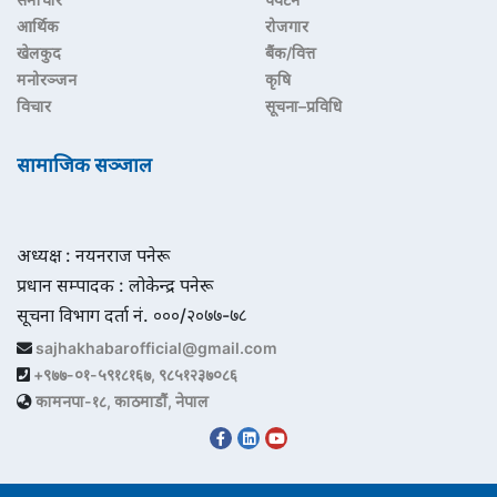
आर्थिक
रोजगार
खेलकुद
बैंक/वित्त
मनोरञ्जन
कृषि
विचार
सूचना–प्रविधि
सामाजिक सञ्जाल
अध्यक्ष : नयनराज पनेरू
प्रधान सम्पादक : लोकेन्द्र पनेरू
सूचना विभाग दर्ता नं. ०००/२०७७-७८
sajhakhabarofficial@gmail.com
+९७७-०१-५९१८१६७, ९८५१२३७०८६
कामनपा-१८, काठमाडौं, नेपाल