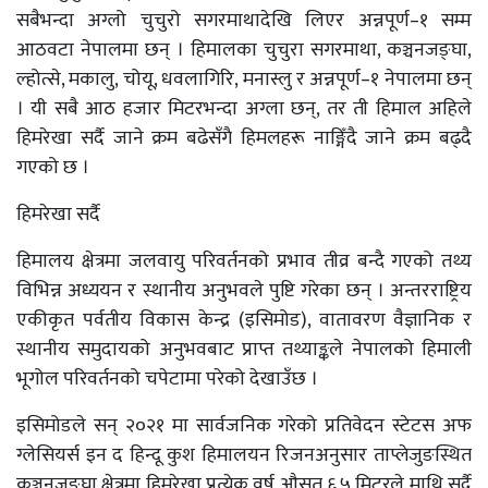
सबैभन्दा अग्लो चुचुरो सगरमाथादेखि लिएर अन्नपूर्ण–१ सम्म
आठवटा नेपालमा छन् । हिमालका चुचुरा सगरमाथा, कञ्चनजङ्घा,
ल्होत्से, मकालु, चोयू, धवलागिरि, मनास्लु र अन्नपूर्ण–१ नेपालमा छन्
। यी सबै आठ हजार मिटरभन्दा अग्ला छन्, तर ती हिमाल अहिले
हिमरेखा सर्दै जाने क्रम बढेसँगै हिमलहरू नाङ्गिँदै जाने क्रम बढ्दै
गएको छ ।
हिमरेखा सर्दै
हिमालय क्षेत्रमा जलवायु परिवर्तनको प्रभाव तीव्र बन्दै गएको तथ्य
विभिन्न अध्ययन र स्थानीय अनुभवले पुष्टि गरेका छन् । अन्तरराष्ट्रिय
एकीकृत पर्वतीय विकास केन्द्र (इसिमोड), वातावरण वैज्ञानिक र
स्थानीय समुदायको अनुभवबाट प्राप्त तथ्याङ्कले नेपालको हिमाली
भूगोल परिवर्तनको चपेटामा परेको देखाउँछ ।
इसिमोडले सन् २०२१ मा सार्वजनिक गरेको प्रतिवेदन स्टेटस अफ
ग्लेसियर्स इन द हिन्दू कुश हिमालयन रिजनअनुसार ताप्लेजुङस्थित
कञ्चनजङ्घा क्षेत्रमा हिमरेखा प्रत्येक वर्ष औसत ६.५ मिटरले माथि सर्दै