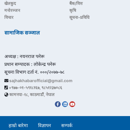
खेलकुद
बैंक/वित्त
मनोरञ्जन
कृषि
विचार
सूचना–प्रविधि
सामाजिक सञ्जाल
अध्यक्ष : नयनराज पनेरू
प्रधान सम्पादक : लोकेन्द्र पनेरू
सूचना विभाग दर्ता नं. ०००/२०७७-७८
sajhakhabarofficial@gmail.com
+९७७-०१-५९१८१६७, ९८५१२३७०८६
कामनपा-१८, काठमाडौं, नेपाल
हाम्रो बारेमा
विज्ञापन
सम्पर्क