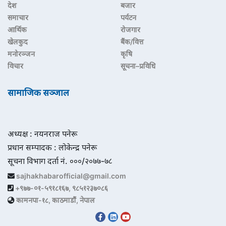
देश
बजार
समाचार
पर्यटन
आर्थिक
रोजगार
खेलकुद
बैंक/वित्त
मनोरञ्जन
कृषि
विचार
सूचना–प्रविधि
सामाजिक सञ्जाल
अध्यक्ष : नयनराज पनेरू
प्रधान सम्पादक : लोकेन्द्र पनेरू
सूचना विभाग दर्ता नं. ०००/२०७७-७८
sajhakhabarofficial@gmail.com
+९७७-०१-५९१८१६७, ९८५१२३७०८६
कामनपा-१८, काठमाडौं, नेपाल