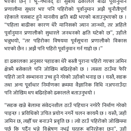
भएका छन् । भू–गर्भविद् डा सुबोध ढकालले बाढी पूर्वानुमान
प्रणालीमा सुधार भए पनि पहिरोको पूर्वानुमान अझै चुनौतीपूर्ण
रहेकाले यसबाट हुने मानवीय क्षति बढी भएको बताउनुभएको छ ।
“पहिला बाढीका कारण धेरै मानिसको ज्यान जान्थ्यो, तर अहिले
पूर्वानुमान प्रणालीको सुधारले जनधनको क्षति घटेको छ”, उहाँले
भन्नुभयो, “तर पहिरोका विषयमा पूर्वसूचना प्रणालीको विकास
भएको छैन । अझै पनि पहिरो पूर्वानुमान गर्न गाह्रो छ ।”
डा ढकालका अनुसार पहाडका धेरै बस्ती पुराना पहिरो गएका जमिन
क्षेत्रमै बसेकाले पनि जोखिम बढिरहेको छ । त्यस्ता ठाउँमा फेरि
पहिरो जाने सम्भावना उच्च हुने गरेको उहाँको भनाइ छ । यस्तै, सडक
तथा अन्य पूूर्वाधार निर्माणका क्रममा वैज्ञानिक विधि नअपनाउँदा
पनि जोखिम थप बढिरहेको ढकालले बताउनुभयो ।
“सडक खन्ने बेलामा संवेदनशील ठाउँ पहिचान नगरेरै निर्माण गरेको
पाइन्छ । प्रविधिको उचित प्रयोग नगर्ने चलन कायमै छ । यस्तै, जहाँ
जमिन छ, त्यहीँ घर बनाउने प्रवृत्ति छ । त्यो ठाउँ पहिरोको जोखिममा
पर्छ कि पर्दैन भन्ने विश्लेषण नभई घरहरू बनिरहेका छन्”, उहाँ