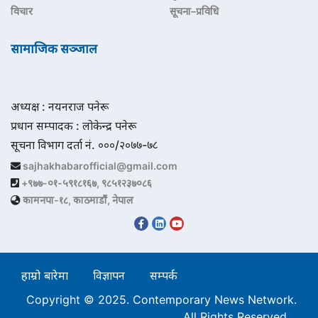
विचार
सूचना–प्रविधि
सामाजिक सञ्जाल
अध्यक्ष : नयनराज पनेरू
प्रधान सम्पादक : लोकेन्द्र पनेरू
सूचना विभाग दर्ता नं. ०००/२०७७-७८
sajhakhabarofficial@gmail.com
+९७७-०१-५९१८१६७, ९८५१२३७०८६
कामनपा-१८, काठमाडौं, नेपाल
हाम्रो बारेमा
विज्ञापन
सम्पर्क
Copyright © 2025. Contemporary News Network.
All Rights Reserved.