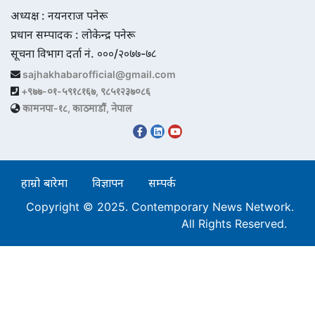
अध्यक्ष : नयनराज पनेरू
प्रधान सम्पादक : लोकेन्द्र पनेरू
सूचना विभाग दर्ता नं. ०००/२०७७-७८
sajhakhabarofficial@gmail.com
+९७७-०१-५९१८१६७, ९८५१२३७०८६
कामनपा-१८, काठमाडौं, नेपाल
हाम्रो बारेमा
विज्ञापन
सम्पर्क
Copyright © 2025. Contemporary News Network.
All Rights Reserved.