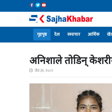
गृहपृष्ठ
देश
समाचार
आर्थिक
खे
अनिशाले तोडिन् केशरीक
जेठ ३१, २०८२