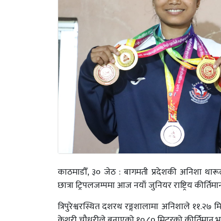
काठमाडौँ, ३० जेठ : बागमती प्रदेशकी अनिशा थारूले
छात्रा ट्रिपलजम्पमा आज नयाँ जुनियर राष्ट्रिय कीर्ति
त्रिपुरेश्वरस्थित दशरथ रङ्गशालामा अनिशाले ११.२७ म
केशरी चौधरीले बनाएको १०.८० मिटरको कीर्तिमान भङ्ग