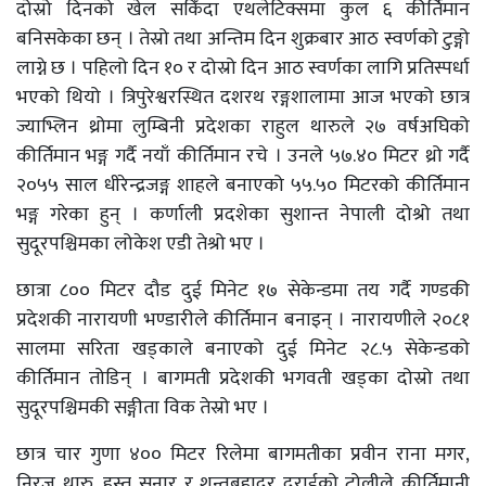
दोस्रो दिनको खेल सकिँदा एथलेटिक्समा कुल ६ कीर्तिमान
बनिसकेका छन् । तेस्रो तथा अन्तिम दिन शुक्रबार आठ स्वर्णको टुङ्गो
लाग्ने छ । पहिलो दिन १० र दोस्रो दिन आठ स्वर्णका लागि प्रतिस्पर्धा
भएको थियो । त्रिपुरेश्वरस्थित दशरथ रङ्गशालामा आज भएको छात्र
ज्याभ्लिन थ्रोमा लुम्बिनी प्रदेशका राहुल थारुले २७ वर्षअघिको
कीर्तिमान भङ्ग गर्दै नयाँ कीर्तिमान रचे । उनले ५७.४० मिटर थ्रो गर्दै
२०५५ साल धीरेन्द्रजङ्ग शाहले बनाएको ५५.५० मिटरको कीर्तिमान
भङ्ग गरेका हुन् । कर्णाली प्रदशेका सुशान्त नेपाली दोश्रो तथा
सुदूरपश्चिमका लोकेश एडी तेश्रो भए ।
छात्रा ८०० मिटर दौड दुई मिनेट १७ सेकेन्डमा तय गर्दै गण्डकी
प्रदेशकी नारायणी भण्डारीले कीर्तिमान बनाइन् । नारायणीले २०८१
सालमा सरिता खड्काले बनाएको दुई मिनेट २८.५ सेकेन्डको
कीर्तिमान तोडिन् । बागमती प्रदेशकी भगवती खड्का दोस्रो तथा
सुदूरपश्चिमकी सङ्गीता विक तेस्रो भए ।
छात्र चार गुणा ४०० मिटर रिलेमा बागमतीका प्रवीन राना मगर,
निरज थारु, हस्त सुनार र शन्तबहादुर दराईको टोलीले कीर्तिमानी