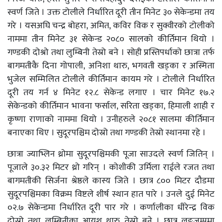
स्वर्ण जिते । उक्त टोलीले निर्धारित दूरी तीन मिनेट ३० सेकेन्डमा तय
गरे । यसअघि चन्द्र बोहरा, अमित, कविर विक र सुक्वीरको टोलीको
नाममा तीन मिनेट ३१ सेकेन्ड २०८० सालको कीर्तिमान थियो ।
गण्डकी दोश्रो तथा लुम्बिनी तेस्रो बने । सोही प्रस्तिपर्धाको छात्रा तर्फ
बागमतीकै दिना गोपाली, अनिशा थारु, भगवती खड्का र अस्मिता
भुजेल सम्मिलित टोलीले कीर्तिमान कायम गरे । टोलीले निर्धारित
दूरी तय गर्न ४ मिनेट १२.८ सेकेन्ड लगाए । चार मिनेट १७.२
सेकेन्डको कीर्तिमान भावना फर्साल, सरिता खड्का, हिमाली शाही र
कृष्णा राणाको नाममा थियो । उनीहरुले २०८१ सालमा कीर्तिमान
बनाएका थिए । सुदूरपश्चिम दोस्रो तथा गण्डकी तेस्रो स्थानमा रहे ।
छात्रा ज्याभ्लिन थ्रोमा सुदूरपश्चिमकी पूजा साउदले स्वर्ण जितिन् ।
पूजाले ३०.३२ मिटर थ्रो गरिन् । कोशीकी उर्मिला राईले रजत तथा
बागमतीकी सिर्जना श्रेष्ठले कास्य जिते । छात्र ८०० मिटर दौडमा
सुदूरपश्चिमका विक्रम विष्टले शीर्ष स्थान हात पारे । उनले दुई मिनेट
०२.७ सेकेन्डमा निर्धारित दूरी पार गरे । कर्णालीका धीरेन्द्र विक
दोस्रो तथा लुम्बिनीका आयुश थारु तेस्रो बने । छात्र लङजम्पमा