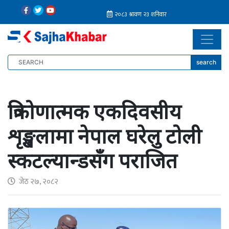
search
त्रिकोणात्मक एकदिवसीय
शृङ्खलामा नेपाल घरेलु टोली
स्कटल्यान्डसँग पराजित
जेठ २७, २०८२