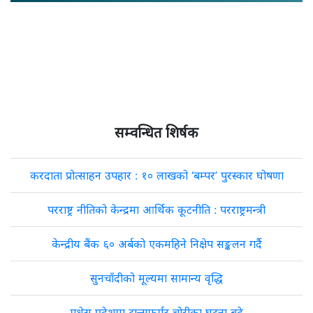
सम्वन्धित शिर्षक
करदाता प्रोत्साहन उपहार : १० लाखको ‘बम्पर’ पुरस्कार घोषणा
परराष्ट्र नीतिको केन्द्रमा आर्थिक कूटनीति : परराष्ट्रमन्त्री
केन्द्रीय बैंक ६० अर्बको एकमहिने निक्षेप सङ्कलन गर्दै
सुनचाँदीको मूल्यमा सामान्य वृद्धि
मधेस प्रदेशमा ट्रान्सफर्मर चोरीका घटना बढे