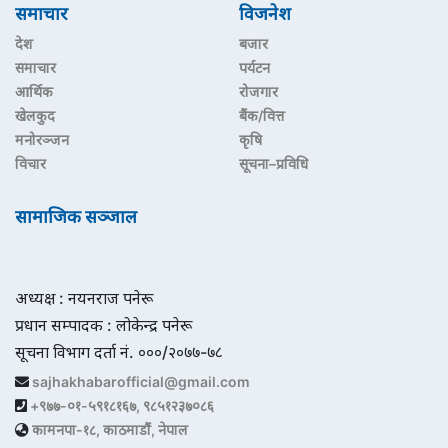
समाचार
विजनेश
देश
बजार
समाचार
पर्यटन
आर्थिक
रोजगार
खेलकुद
बैंक/वित्त
मनोरञ्जन
कृषि
विचार
सूचना–प्रविधि
सामाजिक सञ्जाल
अध्यक्ष : नयनराज पनेरू
प्रधान सम्पादक : लोकेन्द्र पनेरू
सूचना विभाग दर्ता नं. ०००/२०७७-७८
sajhakhabarofficial@gmail.com
+९७७-०१-५९१८१६७, ९८५१२३७०८६
कामनपा-१८, काठमाडौं, नेपाल