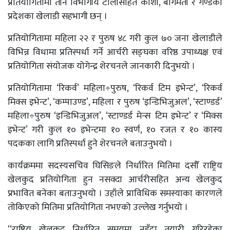
प्रतियोगितामा तीन विभागीय टोलीसहित कोशी, बागमती र गण्डकी
प्रदेशका खेलाडी सहभागी छन् ।
प्रतियोगितामा महिला २२ र पुरुष ४८ गरी कुल ७० जना खेलाडीले
विभिन्न विधामा प्रतिस्पर्धा गर्ने आर्चरी सङ्घका वरिष्ठ उपाध्यक्ष एवं
प्रतियोगिता संयोजक योगेन्द्र शेरचनले जानकारी दिनुभयो ।
प्रतियोगितामा ‘रिकर्व’ महिला÷पुरुष, ‘रिकर्व टिम इभेन्ट’, ‘रिकर्व
मिक्स इभेन्ट’, ‘कम्पाउण्ड’, महिला र पुरुष ‘इन्डिभिजुअल’, ‘स्टाण्डर्ड’
महिला÷पुरुष ‘इन्डिभिजुअल’, ‘स्टाण्डर्ड मेन्स टिम इभेन्ट’ र ‘मिक्स
इभेन्ट’ गरी कुल १० इभेन्टमा १० स्वर्ण, १० रजत र १० कास्य
पदकका लागि प्रतिस्पर्धा हुने शेरचनले बताउनुभयो ।
कार्यक्रममा सदस्यसचिव घिसिङले निर्धारित मितिमा दसौँ राष्ट्रिय
खेलकुद प्रतियोगिता हुन नसक्दा आर्चरीसहित अन्य खेलकुद
प्रभावित बनेका बताउनुभयो । उहाँले प्राविधिक समस्याका कारणले
तोकिएको मितिमा प्रतियोगिता नभएको उल्लेख गर्नुभयो ।
“राष्ट्रिय खेलकुद निर्धारित समयमा नहुँदा तयारी गरिरहेका