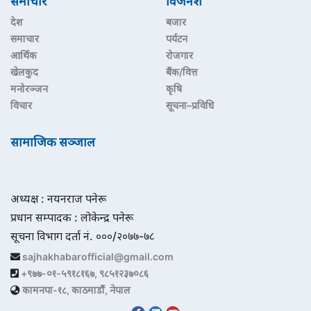
समाचार
विजनेश
देश
बजार
समाचार
पर्यटन
आर्थिक
रोजगार
खेलकुद
बैंक/वित्त
मनोरञ्जन
कृषि
विचार
सूचना–प्रविधि
सामाजिक सञ्जाल
अध्यक्ष : नयनराज पनेरू
प्रधान सम्पादक : लोकेन्द्र पनेरू
सूचना विभाग दर्ता नं. ०००/२०७७-७८
sajhakhabarofficial@gmail.com
+९७७-०१-५९१८१६७, ९८५१२३७०८६
कामनपा-१८, काठमाडौं, नेपाल