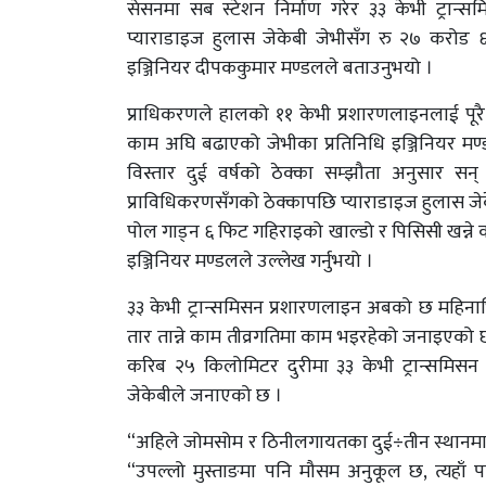
सेसनमा सब स्टेशन निर्माण गरेर ३३ केभी ट्रान्
प्याराडाइज हुलास जेकेबी जेभीसँग रु २७ करोड 
इञ्जिनियर दीपककुमार मण्डलले बताउनुभयो ।
प्राधिकरणले हालको ११ केभी प्रशारणलाइनलाई पूरै व
काम अघि बढाएको जेभीका प्रतिनिधि इञ्जिनियर मण्
विस्तार दुई वर्षको ठेक्का सम्झौता अनुसार सन् 
प्राविधिकरणसँगको ठेक्कापछि प्याराडाइज हुलास जेकेबी
पोल गाड्न ६ फिट गहिराइको खाल्डो र पिसिसी खन्ने का
इञ्जिनियर मण्डलले उल्लेख गर्नुभयो ।
३३ केभी ट्रान्समिसन प्रशारणलाइन अबको छ महिनाभित
तार तान्ने काम तीव्रगतिमा काम भइरहेको जनाइएक
करिब २५ किलोमिटर दुरीमा ३३ केभी ट्रान्समिसन
जेकेबीले जनाएको छ ।
“अहिले जोमसोम र ठिनीलगायतका दुई÷तीन स्थानमा विद्
“उपल्लो मुस्ताङमा पनि मौसम अनुकूल छ, त्यहाँ प