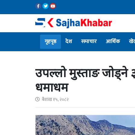
गृहपृष्ठ
देश
समाचार
आर्थिक
खे
उपल्लो मुस्ताङ जोड्ने 
धमाधम
बैशाख १५, २०८२