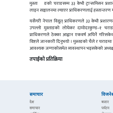
मुस्ता¬ङको चराङसम्म ३३ केभी ट्रान्समिसन प्रशा
लाइन सञ्चालनमा ल्याएर प्राधिकरणलाई हस्तान्तरण ग
यसैगरी नेपाल विद्युत् प्राधिकरणले ३३ केभी प्रशारण
उपल्लो मुस्ताङको लोघेकर दामोदरकुण्ड–१ चराङम
प्राधिकरणले ठेक्का आह्वान एकवर्ष अघिनै गरिसके
विष्टले जानकारी दिनुभयो । मुस्तङको चैले र चराङमा ने
आवश्यक जग्गाकोसमेत व्यवस्थापन भइसकेको अध्यक्ष वि
तपाईको प्रतिक्रिया
समाचार
विजने
देश
बजार
समाचार
पर्यटन