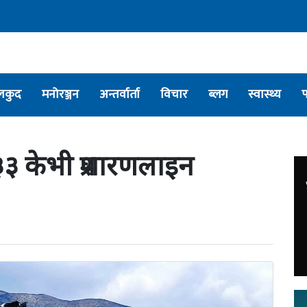
लकुद
मनोरञ्जन
अन्तर्वार्ता
विचार
ब्लग
स्वास्थ्य
३३ केभी प्रशारणलाइन