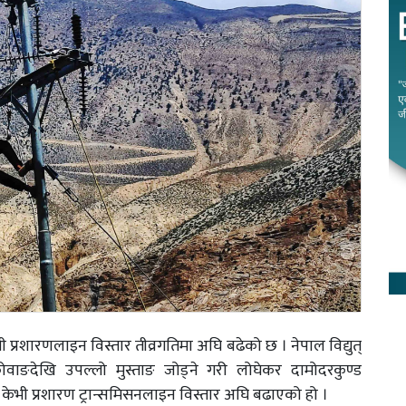
भी प्रशारणलाइन विस्तार तीव्रगतिमा अघि बढेको छ । नेपाल विद्युत्
वाङदेखि उपल्लो मुस्ताङ जोड्ने गरी लोघेकर दामोदरकुण्ड
ेभी प्रशारण ट्रान्समिसनलाइन विस्तार अघि बढाएको हो ।