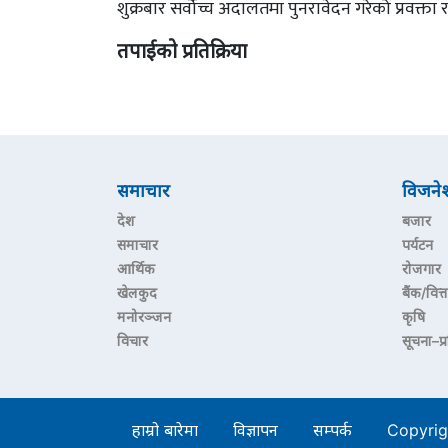
शुक्रबार सर्वोच्च अदालतमा पुनरावेदन गरेको प्रवक्ता 
तपाईको प्रतिक्रिया
समाचार
विजने
देश
बजार
समाचार
पर्यटन
आर्थिक
रोजगार
खेलकुद
बैंक/वित्त
मनोरञ्जन
कृषि
विचार
सूचना–प्
हाम्रो बारेमा
विज्ञापन
सम्पर्क
Copyrig