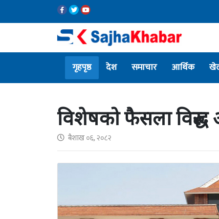
गृहपृष्ठ
देश
समाचार
आर्थिक
खे
विशेषको फैसला विरुद्ध
बैशाख ०६, २०८२