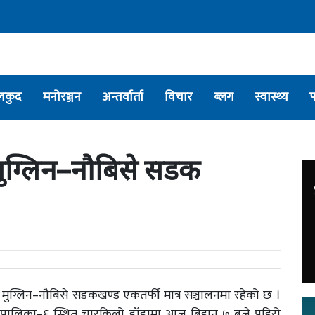
लकुद
मनोरञ्जन
अन्तर्वार्ता
विचार
ब्लग
स्वास्थ्य
मुग्लिन–नौबिसे सडक
ुग्लिन–नौबिसे सडकखण्ड एकतर्फी मात्र सञ्चालनमा रहेको छ ।
पालिका–६ स्थित चारकिलो डाँडामा आज बिहान ७ बजे पहिरो