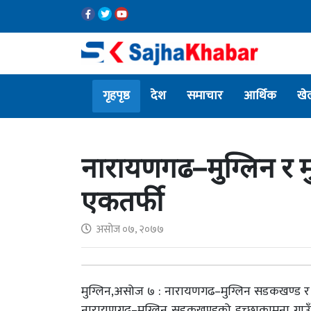
गृहपृष्ठ
देश
समाचार
आर्थिक
खे
नारायणगढ–मुग्लिन र 
एकतर्फी
असोज ०७, २०७७
मुग्लिन,असोज ७ : नारायणगढ–मुग्लिन सडकखण्ड र म
नारायणगढ–मुग्लिन सडकखण्डको इच्छाकामना गाउँ