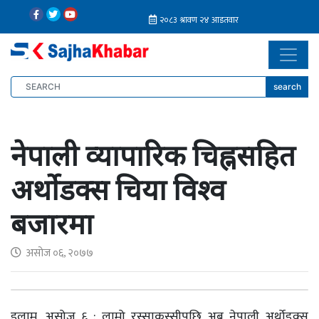
search
नेपाली व्यापारिक चिह्नसहित
अर्थोडक्स चिया विश्व
बजारमा
असोज ०६, २०७७
इलाम, असोज ६ : लामो रस्साकस्सीपछि अब नेपाली अर्थोडक्स