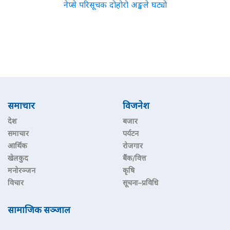
नेप्से परिसूचक दोहोरो अङ्कले घट्यो
समाचार
विजनेश
देश
बजार
समाचार
पर्यटन
आर्थिक
रोजगार
खेलकुद
बैंक/वित्त
मनोरञ्जन
कृषि
विचार
सूचना–प्रविधि
सामाजिक सञ्जाल