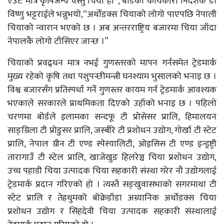
एउटै मात्र कृषिजन्य वस्तु चिया हो”, बोर्डका कार्यकारी निर्देशक डा
विष्णु भट्टराईले भन्नुभयो,“अर्थोडक्स चियाको लोगो पाएपछि नेपाली
चियाको न्वारान भएको छ । अब अन्तरराष्ट्रिय बजारमा चिया जाँदा
नेपालकै लोगो टाँसिएर जान्छ ।”
चियाको प्रवद्र्धन मात्र नभई गुणस्तरको मापन गर्नसमेत ट्रेडमार्क
मुख्य रहेको कृषि तथा पशुपन्छीमन्त्री घनश्याम भुसालको भनाइ छ ।
विश्व बजारसँग प्रतिस्पर्धा गर्ने गुणस्तर कायम गर्न ट्रेडमार्क आवश्यक
भएकाले सरकारले प्राथमिकता दिएको उहाँको भनाइ छ । पहिलो
चरणमा बोर्डले इलामका सन्दफू टी प्रोसेसर प्रालि, हिमालयन
साङ्ग्रिला टी प्रोडुसर प्रालि, जस्बीरे टी प्रशोधन उद्योग, गोर्खा टी स्टेट
प्रालि, नेपाल ग्रीन टी एण्ड स्पेस्यालिटी, ओइसिस टी एण्ड इन्ड्रष्ट्री
तारागाउँ टी स्टेल प्रालि, खाजेखुङ हिलरेञ्च चिया प्रशोधन उद्योग,
उच्च पहाडी चिया उत्पादक चिया सहकारी संस्था गरेर नौ उद्योगलाई
ट्रेडमार्क प्रदान गरिएको हो । त्यस्तै सङ्खुवासभाको सगरमाथा टी
स्टेट प्रालि र तेह्रथुमको बोक्रेडाँडा अग्र्यानिक अर्थोडक्स चिया
प्रशोधन उद्योग र सिंहदेवी चिया उत्पादक सहकारी संस्थालाई