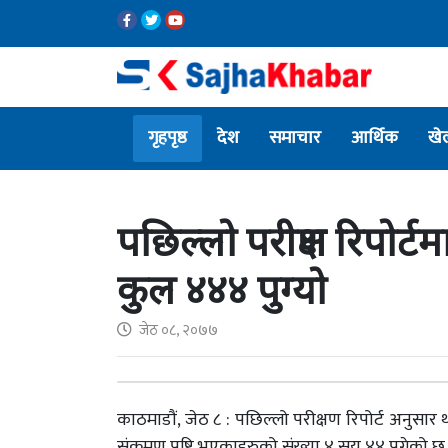
गृहपृष्ठ
देश
समाचार
आर्थिक
खे
पछिल्लो परीक्षण रिपोर्ट
कुल ४४४ पुग्यो
जेठ ०८, २०७७
काठमाडौं, जेठ ८ : पछिल्लो परीक्षण रिपोर्ट अनुसा
संक्रमण पुष्टि भएकाहरुको संख्या ४ सय ४४ पुगेको छ