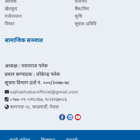
आर्थिक
रोजगार
खेलकुद
बैंक/वित्त
मनोरञ्जन
कृषि
विचार
सूचना–प्रविधि
सामाजिक सञ्जाल
अध्यक्ष : नयनराज पनेरू
प्रधान सम्पादक : लोकेन्द्र पनेरू
सूचना विभाग दर्ता नं. ०००/२०७७-७८
sajhakhabarofficial@gmail.com
+९७७-०१-५९१८१६७, ९८५१२३७०८६
कामनपा-१८, काठमाडौं, नेपाल