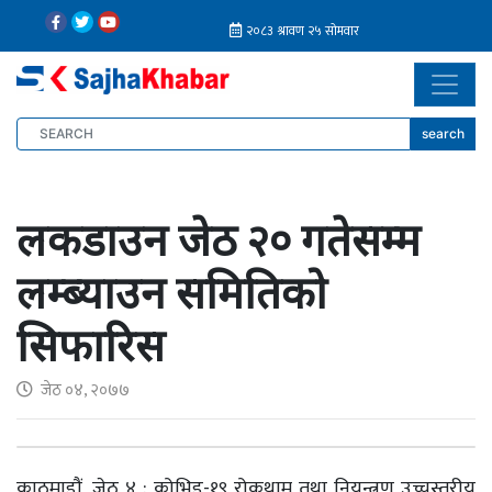
search
लकडाउन जेठ २० गतेसम्म
लम्ब्याउन समितिको
सिफारिस
जेठ ०४, २०७७
काठमाडौं, जेठ ४ : कोभिड-१९ रोकथाम तथा नियन्त्रण उच्चस्तरीय