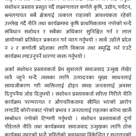
संशोधन प्रस्ताव प्रस्तुत गर्दै लक्ष्मणलाल कर्णले कृषि, उद्योग, पर्यटन,
श्रमलगायत सबै क्षेत्रलाई तत्काल राहतको आवश्यकता रहेको
उल्लेख गर्दै नीति तथा कार्यक्रममा कृषि प्राथमिकतामा नपरेको भन्दै
संविधान संशोधन र सबैका अधिकार सुनिश्चित गर्न र लाल
आयोगको प्रतिवेदन प्रकाशन गर्न मााग गर्नुभयो । साथै उहाँले प्रदेश
नं २ र कर्णाली प्रदेशका लागि विकास तथा समृद्धि गर्न एउटै
कार्यक्रम ल्याउनुपर्ने धारणा व्यक्त गर्नुभयो ।
अर्का संशोधन प्रस्तावकर्ता प्रेम सुवालले समाजवाद उन्मुख लेखेर
मात्रै नहुने भन्दै त्यसका लागि उत्पादनका मुख्य साधनलाई
सामाजीकरण गरी व्यक्तिलाई होइन समग्र जनतालाई अवसर
दिनुपर्नेमा जोड दिनुभयो । संशोधन प्रस्तावकर्ता सरिता गिरीले नीति
कार्यक्रम परम्परागत र औपचरिकतामा सीमित भएको आरोप
लगाउँदै कोरोनाबाट परेको प्रभाव र जनतालाई राहतका बारेमा खासै
सम्बोधन नगरेको टिप्पणी गर्नुभयो । संशोधन प्रस्तावकर्ता दुर्गा
पौडेलले नीति तथा कार्यक्रममा समाजवाद उन्मुखका लागि ठोस
कार्यक्रम नभएको भन्दै अहिलेको अवस्थामा विकेन्द्रित र सन्तुलनको