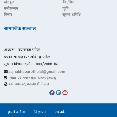
खेलकुद
बैंक/वित्त
मनोरञ्जन
कृषि
विचार
सूचना–प्रविधि
सामाजिक सञ्जाल
अध्यक्ष : नयनराज पनेरू
प्रधान सम्पादक : लोकेन्द्र पनेरू
सूचना विभाग दर्ता नं. ०००/२०७७-७८
sajhakhabarofficial@gmail.com
+९७७-०१-५९१८१६७, ९८५१२३७०८६
कामनपा-१८, काठमाडौं, नेपाल
हाम्रो बारेमा
विज्ञापन
सम्पर्क