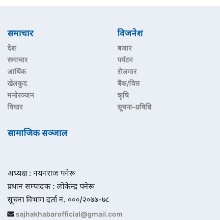
समाचार
विजनेश
देश
बजार
समाचार
पर्यटन
आर्थिक
रोजगार
खेलकुद
बैंक/वित्त
मनोरञ्जन
कृषि
विचार
सूचना–प्रविधि
सामाजिक सञ्जाल
अध्यक्ष : नयनराज पनेरू
प्रधान सम्पादक : लोकेन्द्र पनेरू
सूचना विभाग दर्ता नं. ०००/२०७७-७८
sajhakhabarofficial@gmail.com