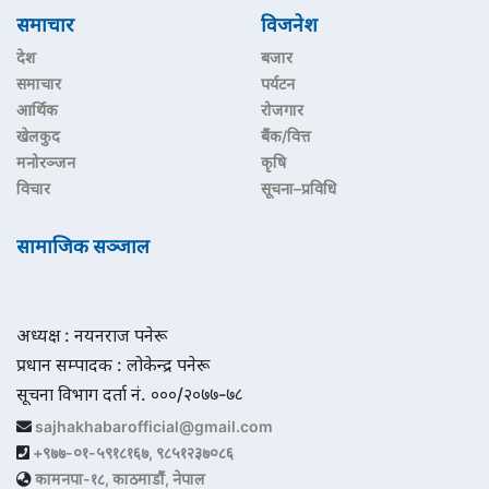
समाचार
विजनेश
देश
बजार
समाचार
पर्यटन
आर्थिक
रोजगार
खेलकुद
बैंक/वित्त
मनोरञ्जन
कृषि
विचार
सूचना–प्रविधि
सामाजिक सञ्जाल
अध्यक्ष : नयनराज पनेरू
प्रधान सम्पादक : लोकेन्द्र पनेरू
सूचना विभाग दर्ता नं. ०००/२०७७-७८
sajhakhabarofficial@gmail.com
+९७७-०१-५९१८१६७, ९८५१२३७०८६
कामनपा-१८, काठमाडौं, नेपाल