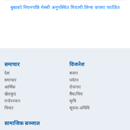
बुबाको निधनपछि मेस्सी अनुपस्थित मियामी लिग्स कपमा पराजित
समाचार
विजनेश
देश
बजार
समाचार
पर्यटन
आर्थिक
रोजगार
खेलकुद
बैंक/वित्त
मनोरञ्जन
कृषि
विचार
सूचना–प्रविधि
सामाजिक सञ्जाल