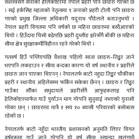
सशस्त्रसँगै सेनाको हेलिकोप्टरमा नेपाल प्रहरी पनि छाङरु गएको छ
। सई हर्कसिह महताको नेतृत्वमा ९ जनाको प्रहरी टोली पनि छाङरु
गएको प्रमुख जिल्ला अधिकारी यदुनाथ पौडेलले बताउनुभयो ।
नेपाल प्रहरी विगतमा पनि वर्षको छ महिना छाङरुमा बस्दैआएको
थियो । हिउँदमा चिसो बढेपछि प्रहरी दुम्लीङ झरेसँगै बाँकी छ महिना
सीमा क्षेत्र सुरक्षाकर्मीविहीनन रहने गरेको थियो ।
गतवर्ष हिउँ पग्लिएपछि वैशाख पहिलो साता छाङरु–तिङ्कर जाने
भएपनि लकडाउन र सीमा बन्दका कारण यो वर्ष स्थानीय र प्रहरीले
छाङरु जान पाएका थिएनन् । नेपालतर्फ बाटो नहुदा तिङ्कर चौकीका
प्रहरी र स्थानीय अहिलेसम्म फर्किन सकेका छैनन् । छाङरु र तिङ्कर
गाउँका सौँका समुदायले प्रहरीसँगै आफुहरूलाइ पनि
हेलिकोप्टरमार्फत गाउँ पुर्याउन माग गरेपनि सुनुवाई नभएको गुनासो
गरेका छन् । छाङरुमा मात्रै १ सय १० ब्यासी परिवारको बसोबास
रहेको छ ।
नेपालतर्फ बाटो नहुँदा भारतीय प्रशासनको अनुमति लिएर विगत
वर्षहरूमा गाउँ जाने गरेपनि यो वर्ष सीमा नखुल्दा खलंगामै