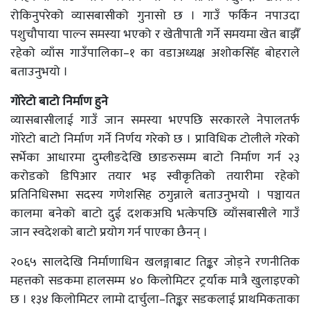
रोकिनुपरेको व्यासबासीको गुनासो छ । गाउँ फर्किन नपाउदा
पशुचौपाया पाल्न समस्या भएको र खेतीपाती गर्ने समयमा खेत बाझैँ
रहेको व्याँस गाउँपालिका–१ का वडाअध्यक्ष अशोकसिँह बोहराले
बताउनुभयो ।
गोरेटो बाटो निर्माण हुने
व्यासबासीलाई गाउँ जान समस्या भएपछि सरकारले नेपालतर्फ
गोरेटो बाटो निर्माण गर्ने निर्णय गरेको छ । प्राविधिक टोलीले गरेको
सर्भेका आधारमा दुम्लीङदेखि छाङरुसम्म बाटो निर्माण गर्न २३
करोडको डिपिआर तयार भइ स्वीकृतिको तयारीमा रहेको
प्रतिनिधिसभा सदस्य गणेशसिह ठगुन्नाले बताउनुभयो । पञ्चायत
कालमा बनेको बाटो दुई दशकअघि भत्केपछि व्याँसबासीले गाउँ
जान स्वदेशको बाटो प्रयोग गर्न पाएका छैनन् ।
२०६५ सालदेखि निर्माणाधिन खलङ्गाबाट तिङ्कर जोड्ने रणनीतिक
महत्तको सडकमा हालसम्म ४० किलोमिटर ट्रर्याक मात्रै खुलाइएको
छ । १३४ किलोमिटर लामो दार्चुला–तिङ्कर सडकलाई प्राथमिकताका