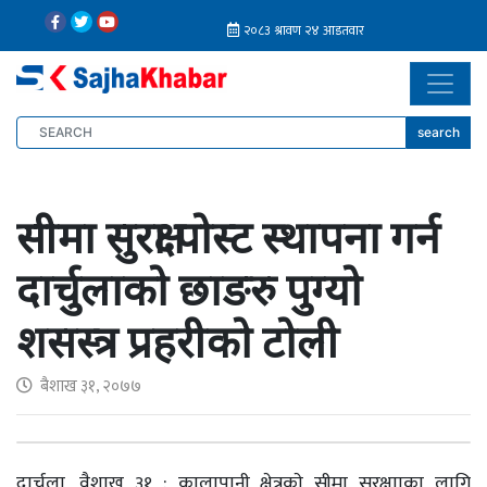
search
सीमा सुरक्षा पोस्ट स्थापना गर्न
दार्चुलाको छाङरु पुग्यो
शसस्त्र प्रहरीको टोली
बैशाख ३१, २०७७
दार्चुला, वैशाख ३१ : कालापानी क्षेत्रकाे सीमा सुरक्षााका लागि