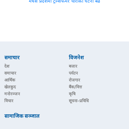
मधेस प्रदेशमा ट्रान्सफर्मर चोरीका घटना बढे
समाचार
विजनेश
देश
बजार
समाचार
पर्यटन
आर्थिक
रोजगार
खेलकुद
बैंक/वित्त
मनोरञ्जन
कृषि
विचार
सूचना–प्रविधि
सामाजिक सञ्जाल