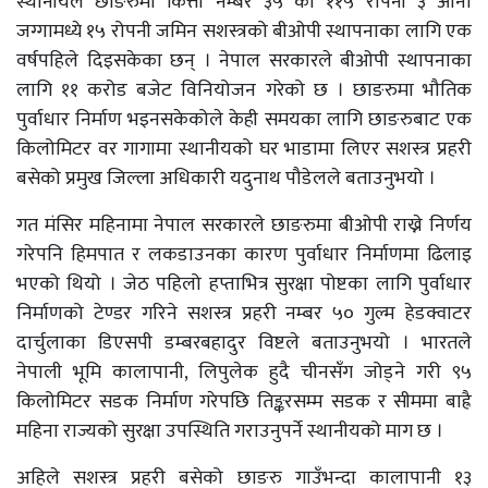
स्थानीयले छाङरुमा कित्ता नम्बर ३५ को ११५ रोपनी ३ आना
जग्गामध्ये १५ रोपनी जमिन सशस्त्रको बीओपी स्थापनाका लागि एक
वर्षपहिले दिइसकेका छन् । नेपाल सरकारले बीओपी स्थापनाका
लागि ११ करोड बजेट विनियोजन गरेको छ । छाङरुमा भौतिक
पुर्वाधार निर्माण भइनसकेकोले केही समयका लागि छाङरुबाट एक
किलोमिटर वर गागामा स्थानीयको घर भाडामा लिएर सशस्त्र प्रहरी
बसेको प्रमुख जिल्ला अधिकारी यदुनाथ पौडेलले बताउनुभयो ।
गत मंसिर महिनामा नेपाल सरकारले छाङरुमा बीओपी राख्ने निर्णय
गरेपनि हिमपात र लकडाउनका कारण पुर्वाधार निर्माणमा ढिलाइ
भएको थियो । जेठ पहिलो हप्ताभित्र सुरक्षा पोष्टका लागि पुर्वाधार
निर्माणको टेण्डर गरिने सशस्त्र प्रहरी नम्बर ५० गुल्म हेडक्वाटर
दार्चुलाका डिएसपी डम्बरबहादुर विष्टले बताउनुभयो । भारतले
नेपाली भूमि कालापानी, लिपुलेक हुदै चीनसँग जोड्ने गरी ९५
किलोमिटर सडक निर्माण गरेपछि तिङ्करसम्म सडक र सीममा बाह्रै
महिना राज्यको सुरक्षा उपस्थिति गराउनुपर्ने स्थानीयको माग छ ।
अहिले सशस्त्र प्रहरी बसेको छाङरु गाउँभन्दा कालापानी १३