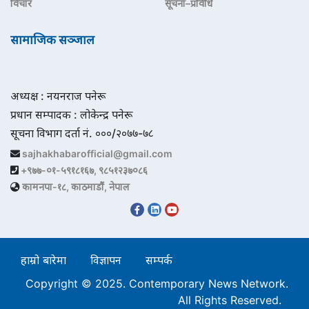
विचार
सूचना–प्रविधि
सामाजिक सञ्जाल
अध्यक्ष : नयनराज पनेरू
प्रधान सम्पादक : लोकेन्द्र पनेरू
सूचना विभाग दर्ता नं. ०००/२०७७-७८
sajhakhabarofficial@gmail.com
+९७७-०१-५९१८१६७, ९८५१२३७०८६
कामनपा-१८, काठमाडौं, नेपाल
हाम्रो बारेमा
विज्ञापन
सम्पर्क
Copyright © 2025. Contemporary News Network.
All Rights Reserved.