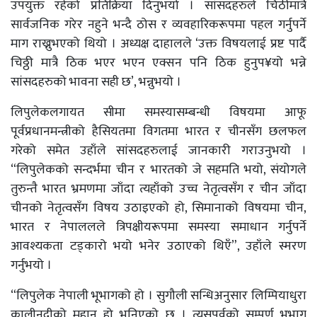
उपयुक्त रहेको प्रतिक्रिया दिनुभयो । सांसदहरुले चिठीमात्रै
सार्वजनिक गरेर नहुने भन्दै ठोस र व्यवहारिकरूपमा पहल गर्नुपर्ने
माग राख्नुभएको थियो । अध्यक्ष दाहालले ‘उक्त विषयलाई प्रष्ट पार्दै
चिठ्ठी मात्रै ठिक भएर भएन एक्सन पनि ठिक हुनुप¥यो भन्ने
सांसदहरुको भावना सही छ’, भन्नुभयो ।
लिपुलेकलगायत सीमा समस्यासम्बन्धी विषयमा आफू
पूर्वप्रधानमन्त्रीको हैसियतमा विगतमा भारत र चीनसँग छलफल
गरेको समेत उहाँले सांसदहरुलाई जानकारी गराउनुभयो ।
“लिपुलेकको सन्दर्भमा चीन र भारतको जे सहमति भयो, संयोगले
तुरुन्तै भारत भ्रमणमा जाँदा त्यहाँको उच्च नेतृत्वसँग र चीन जाँदा
चीनको नेतृत्वसँग विषय उठाइएको हो, सिमानाको विषयमा चीन,
भारत र नेपाललले त्रिपक्षीयरूपमा समस्या समाधान गर्नुपर्ने
आवश्यकता टड्कारो भयो भनेर उठाएको थिएँ”, उहाँले स्मरण
गर्नुभयो ।
“लिपुलेक नेपाली भूभागको हो । सुगौली सन्धिअनुसार लिम्पियाधुरा
कालीनदीको मुहान हो भनिएको छ । त्यसपूर्वको सम्पूर्ण भूभाग