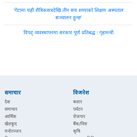
‘गेटामा यही शैत्रिकसत्रदेखि तीन सय शय्याको शिक्षण अस्पताल
सञ्चालन हुन्छ’
विपद् व्यवस्थापनमा सरकार पूर्ण प्रतिबद्ध : गृहमन्त्री
समाचार
विजनेश
देश
बजार
समाचार
पर्यटन
आर्थिक
रोजगार
खेलकुद
बैंक/वित्त
मनोरञ्जन
कृषि