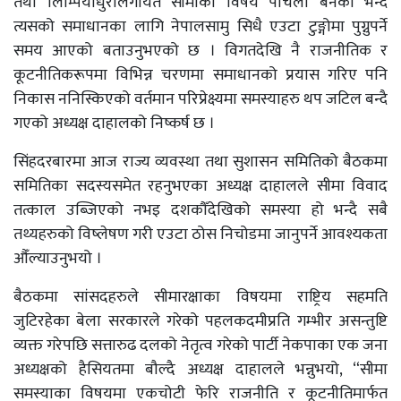
तथा लिम्पियाधुरालगायत सीमाका विषय पेचिलो बनेको भन्दै
त्यसको समाधानका लागि नेपालसामु सिधै एउटा टुङ्गोमा पुग्नुपर्ने
समय आएको बताउनुभएको छ । विगतदेखि नै राजनीतिक र
कूटनीतिकरूपमा विभिन्न चरणमा समाधानको प्रयास गरिए पनि
निकास ननिस्किएको वर्तमान परिप्रेक्ष्यमा समस्याहरु थप जटिल बन्दै
गएको अध्यक्ष दाहालको निष्कर्ष छ ।
सिंहदरबारमा आज राज्य व्यवस्था तथा सुशासन समितिको बैठकमा
समितिका सदस्यसमेत रहनुभएका अध्यक्ष दाहालले सीमा विवाद
तत्काल उब्जिएको नभइ दशकौँदेखिको समस्या हो भन्दै सबै
तथ्यहरुको विष्लेषण गरी एउटा ठोस निचोडमा जानुपर्ने आवश्यकता
औँल्याउनुभयो ।
बैठकमा सांसदहरुले सीमारक्षाका विषयमा राष्ट्रिय सहमति
जुटिरहेका बेला सरकारले गरेको पहलकदमीप्रति गम्भीर असन्तुष्टि
व्यक्त गरेपछि सत्तारुढ दलको नेतृत्व गरेको पार्टी नेकपाका एक जना
अध्यक्षको हैसियतमा बौल्दै अध्यक्ष दाहालले भन्नुभयो, “सीमा
समस्याका विषयमा एकचोटी फेरि राजनीति र कूटनीतिमार्फत