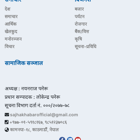
देश
बजार
समाचार
पर्यटन
आर्थिक
रोजगार
खेलकुद
बैंक/वित्त
मनोरञ्जन
कृषि
विचार
सूचना–प्रविधि
सामाजिक सञ्जाल
अध्यक्ष : नयनराज पनेरू
प्रधान सम्पादक : लोकेन्द्र पनेरू
सूचना विभाग दर्ता नं. ०००/२०७७-७८
sajhakhabarofficial@gmail.com
+९७७-०१-५९१८१६७, ९८५१२३७०८६
कामनपा-१८, काठमाडौं, नेपाल