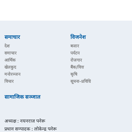
समाचार
विजनेश
देश
बजार
समाचार
पर्यटन
आर्थिक
रोजगार
खेलकुद
बैंक/वित्त
मनोरञ्जन
कृषि
विचार
सूचना–प्रविधि
सामाजिक सञ्जाल
अध्यक्ष : नयनराज पनेरू
प्रधान सम्पादक : लोकेन्द्र पनेरू