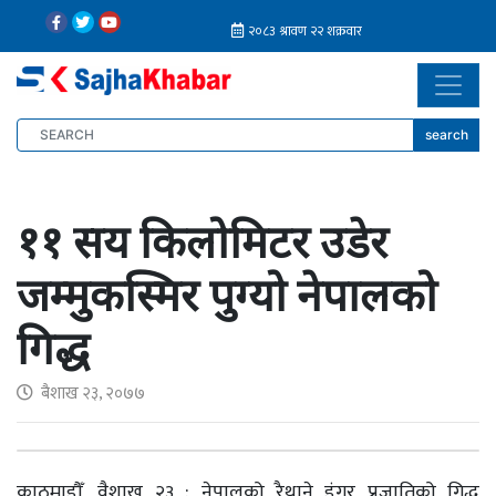
search
११ सय किलोमिटर उडेर
जम्मुकस्मिर पुग्यो नेपालको
गिद्ध
बैशाख २३, २०७७
काठमाडौँ, वैशाख २३ : नेपालको रैथाने डंगर प्रजातिको गिद्ध