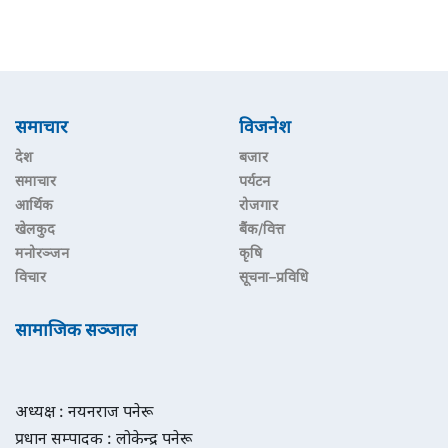
समाचार
विजनेश
देश
बजार
समाचार
पर्यटन
आर्थिक
रोजगार
खेलकुद
बैंक/वित्त
मनोरञ्जन
कृषि
विचार
सूचना–प्रविधि
सामाजिक सञ्जाल
अध्यक्ष : नयनराज पनेरू
प्रधान सम्पादक : लोकेन्द्र पनेरू