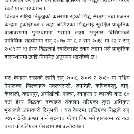
जिल्लाको २५ हजार बर्ग कि.मी. क्षेत्रसम्म ती गिद्धले विचरण गरेको
रेकर्ड प्राप्त भएको छ ।
चितवन राष्ट्रिय निकुञ्जको कसरामा रहेको गिद्ध संरक्षण तथा प्रजनन
केन्द्रमा हुर्काईएका र त्यहा जन्मिएका गिद्धलाई सुरक्षित प्राकृतिक
वातावरणमा पुर्नस्थापना गराउने लक्ष्य अनुसार बिसिएनको
प्राविधिक सहयोगमा सन् २०१७ मा ६ र सन् २०१८ मा १२ र सन्
२०१९ मा १३ डंगर गिद्धलाई स्याटेलाईट ट्याग जडान गरी प्राकृतिक
बासस्थानमा छाडि नियमित अनुगमन भइरहेको छ ।
यस केन्द्रमा राख्नको लागि सन् २००८, २००९ र २०१० मा पश्चिम
नेपालका जिल्लाहरु नवलपरासी, रुपन्देही, कपिलबस्तु, दाङ्ग,
कैलाली, कञ्चनपुर, अर्घाखाँची, पाल्पा, स्याङ्जा र कास्की बाट ६०
वटा डंगर गिद्धका बच्चाहरु संकलन गरिएका कुरा अधिकृत
भूसालले जानकारी दिनुभयो । यस केन्द्रमा राखिएका गिद्धले सन्
२०१२ देखि अण्डा पार्न सुरुवात गरेका थिए भने हालसम्म १८ वटा
बच्चा कोरलिएका गोरखापत्रमा उल्लेख छ ।