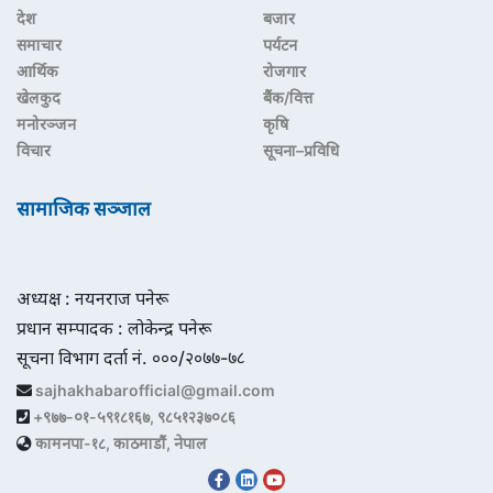
देश
बजार
समाचार
पर्यटन
आर्थिक
रोजगार
खेलकुद
बैंक/वित्त
मनोरञ्जन
कृषि
विचार
सूचना–प्रविधि
सामाजिक सञ्जाल
अध्यक्ष : नयनराज पनेरू
प्रधान सम्पादक : लोकेन्द्र पनेरू
सूचना विभाग दर्ता नं. ०००/२०७७-७८
sajhakhabarofficial@gmail.com
+९७७-०१-५९१८१६७, ९८५१२३७०८६
कामनपा-१८, काठमाडौं, नेपाल