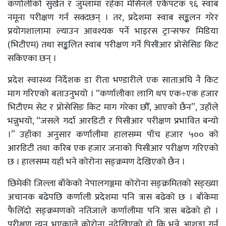
कर्णालीको सुर्खेत र जुम्लामा रहेका मेसिनले एकैपटक ९६ स्वाब
नमूना परीक्षण गर्न सक्दछन् । तर, प्रदेशमा स्वाब सङ्कलन गरेर
प्रयोगशालामा ल्याउन आवश्यक पर्ने भाइरस ट्रान्सफर मिडिया
(भिटीएम) तथा सङ्कलित स्वाब परीक्षण गर्ने पिसीआर प्रोसेसिङ किट
सकिएका छन् ।
प्रदेश स्वास्थ्य निर्देशक डा रीता भण्डारीले एक साताअघि नै किट
माग गरिएको बताउनुभयो । “कर्णालीका लागि थप एक÷एक हजार
भिटीएम सेट र प्रोसेसिङ किट माग गरेका छौँ, आएको छैन”, उहाँले
भन्नुभयो, “जसले गर्दा आरडिटी र पिसीआर परीक्षण प्रभावित बन्यो
।” उहाँका अनुसार कर्णालीमा हालसम्म पाँच हजार ५०० को
आरडिटी तथा करिब एक हजार जनाको पिसीआर परीक्षण गरिएको
छ । हालसम्म यहाँ भने कोरोना सङ्क्रमण देखिएको छैन ।
छिमेकी जिल्ला बाँकेको नेपालगञ्जमा कोरोना सङ्क्रमितको सङ्ख्या
अचानक बढेपछि कर्णाली प्रदेशमा पनि त्रास बढेको छ । बाँकेमा
फैलिँदो सङ्क्रमणको नतिजाले कर्णालीमा पनि त्रास बढेको हो ।
परीक्षण न्यून भएकाले कोरोना नदेखिएको हो कि भन्ने आशङ्का गर्न