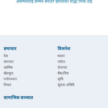
असम्भवलाई सम्भव बनाउने हिमालका योद्धा निम्स दाइ
समाचार
विजनेश
देश
बजार
समाचार
पर्यटन
आर्थिक
रोजगार
खेलकुद
बैंक/वित्त
मनोरञ्जन
कृषि
विचार
सूचना–प्रविधि
सामाजिक सञ्जाल