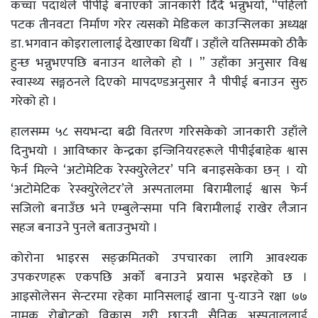
कच्चा पदार्थले पीपीई बनाएको जानकारी दिँदै भन्नुभयो, “पहिलो
पटक तीनवटा निर्माण गरेर त्यसको मेडिकल काउन्सिलका अध्यक्ष
डा. भगवान कोइरालालाई देखाएका थियौँ । उहाँले यतिसम्मको ठीकै
हुन्छ भन्नुभएपछि बनाउन थालेको हो । ” उहाँका अनुसार विश्व
स्वास्थ्य सङ्गठनले दिएको मापदण्डअनुसार नै पीपीई बनाउन सुरु
गरेको हो ।
हालसम्म ५८ सयभन्दा बढी वितरण गरिसकेको जानकारी उहाँले
दिनुभयो । आविष्कार केन्द्रका इन्जिनियरहरूले पीपीईबाहेक श्वास
फेर्न मिल्ने ‘अटोमेटिक रेस्क्युरेलेटर’ पनि बनाइसकेका छन् । यो
‘अटोमेटिक रेस्क्युरेलेटर’ले अस्पतालमा बिरामीलाई श्वास फेर्न
सजिलो बनाउँछ भने एम्बुलेन्समा पनि बिरामीलाई राखेर लैजान
सहज बनाउने पुनले बताउनुभयो ।
कोरोना भाइरस सङ्क्रमितको उपचारका लागि आवश्यक
उपकरणहरू एकपछि अर्को बनाउने प्रयास भइरहेको छ ।
आइसोलेसन सेन्टरमा रहेका मानिसलाई खाना पु-याउने रक्षा ७७
नामक रोबोटको विकास गरी छाउनी सैनिक अस्पताललाई