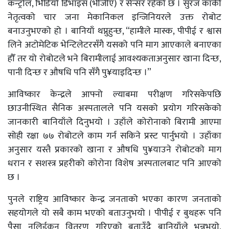
कन्ट्रोल, भिडियो डिभाइस (भीजीए) र सेन्सर रहेको छ । सुरज कार्की
नेतृत्वको चार जना मेकानिकल इन्जिनियरले उक्त रोबोट
बनाउनुभएको हो । बानियाँ थप्नुहुन्छ, “हामीले मास्क, पीपीई र श्वास
लिने अटोमेटिक भेन्टिलेटरसँगै यसको पनि माग आएकाले बनाएका
हौँ तर यो रोबोटले भने बिरामीलाई आवश्यकताअनुसार खाना दिन्छ,
पानी दिन्छ र औषधि पनि सँगै पु¥याइदिन्छ ।”
आविष्कार केन्द्रले आफ्नो ल्याबमा परीक्षण गरिसकेपछि
छाउनीस्थित सैनिक अस्पतालले पनि यसको प्रयोग गरिसकेको
जानकारी बानियाँले दिनुभयो । उहाँले कोरोनाको बिरामी आएमा
सोही रक्षा ७७ रोबोटले काम गर्न सकिने प्रस्ट पार्नुभयो । उहाँका
अनुसार यस्तै प्रकारको खाना र औषधि पु¥याउने रोबोटको माग
धरान र सशस्त्र प्रहरीको कोरोना विशेष अस्पतालबाट पनि आएको
छ ।
पुनले राष्ट्रिय आविष्कार केन्द्र जनताको भएका कारण जनताको
सहयोगले यो सबै काम भएको बताउनुभयो । पीपीई र बुथहरू पनि
पैसा नलिईकन वितरण गरिएको बताउँदै बानियाँले भन्नुभयो,