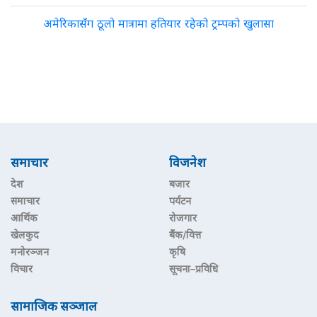
अमेरिकासँग ठूलो मात्रामा हतियार रहेको ट्रम्पको खुलासा
समाचार
विजनेश
देश
बजार
समाचार
पर्यटन
आर्थिक
रोजगार
खेलकुद
बैंक/वित्त
मनोरञ्जन
कृषि
विचार
सूचना–प्रविधि
सामाजिक सञ्जाल