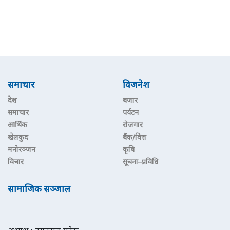
समाचार
विजनेश
देश
बजार
समाचार
पर्यटन
आर्थिक
रोजगार
खेलकुद
बैंक/वित्त
मनोरञ्जन
कृषि
विचार
सूचना–प्रविधि
सामाजिक सञ्जाल