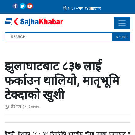
search
झुलाघाटबाट ८३७ लाई
फर्काउन थालियो, मातृभूमि
टेक्दाको खुशी
बैशाख १८, २०७७
बैतडी, वैशाख १८ : ३४ दिनदेखि भारतीय सीमा नाका झुलाघाट र