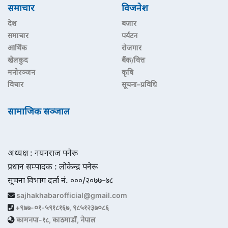
समाचार
विजनेश
देश
बजार
समाचार
पर्यटन
आर्थिक
रोजगार
खेलकुद
बैंक/वित्त
मनोरञ्जन
कृषि
विचार
सूचना–प्रविधि
सामाजिक सञ्जाल
अध्यक्ष : नयनराज पनेरू
प्रधान सम्पादक : लोकेन्द्र पनेरू
सूचना विभाग दर्ता नं. ०००/२०७७-७८
sajhakhabarofficial@gmail.com
+९७७-०१-५९१८१६७, ९८५१२३७०८६
कामनपा-१८, काठमाडौं, नेपाल