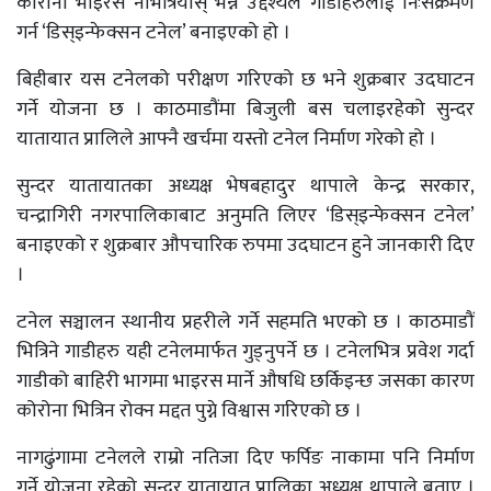
कोरोना भाइरस नभित्रियोस् भन्ने उद्देश्यले गाडीहरुलाई निःसंक्रमण
गर्न ‘डिस्इन्फेक्सन टनेल’ बनाइएको हो ।
बिहीबार यस टनेलको परीक्षण गरिएको छ भने शुक्रबार उदघाटन
गर्ने योजना छ । काठमाडौंमा बिजुली बस चलाइरहेको सुन्दर
यातायात प्रालिले आफ्नै खर्चमा यस्तो टनेल निर्माण गरेको हो ।
सुन्दर यातायातका अध्यक्ष भेषबहादुर थापाले केन्द्र सरकार,
चन्द्रागिरी नगरपालिकाबाट अनुमति लिएर ‘डिस्इन्फेक्सन टनेल’
बनाइएको र शुक्रबार औपचारिक रुपमा उदघाटन हुने जानकारी दिए
।
टनेल सञ्चालन स्थानीय प्रहरीले गर्ने सहमति भएको छ । काठमाडौं
भित्रिने गाडीहरु यही टनेलमार्फत गुड्नुपर्ने छ । टनेलभित्र प्रवेश गर्दा
गाडीको बाहिरी भागमा भाइरस मार्ने औषधि छर्किइन्छ जसका कारण
कोरोना भित्रिन रोक्न मद्दत पुग्ने विश्वास गरिएको छ ।
नागढुंगामा टनेलले राम्रो नतिजा दिए फर्पिङ नाकामा पनि निर्माण
गर्ने योजना रहेको सुन्दर यातायात प्रालिका अध्यक्ष थापाले बताए ।