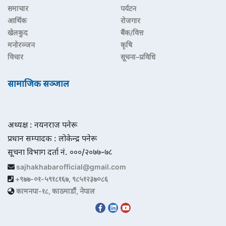
समाचार
पर्यटन
आर्थिक
रोजगार
खेलकुद
बैंक/वित्त
मनोरञ्जन
कृषि
विचार
सूचना–प्रविधि
सामाजिक सञ्जाल
अध्यक्ष : नयनराज पनेरू
प्रधान सम्पादक : लोकेन्द्र पनेरू
सूचना विभाग दर्ता नं. ०००/२०७७-७८
sajhakhabarofficial@gmail.com
+९७७-०१-५९१८१६७, ९८५१२३७०८६
कामनपा-१८, काठमाडौं, नेपाल