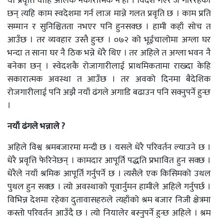
यो प्रवृति चाहि अलिक नकारात्मक नै हो । विदेश गएर जे गरिरहेका
छन् त्यहि काम स्वदेशमा गर्न लाज मान्ने गलत प्रवृति छ । काम प्रति
सम्मान र सुनिश्चितता नभएर पनि हुनसक्छ । हामी कहाँ सोच त
आउँछ । तर व्यवहार उस्तै हुन्छ । ०७२ को भूईचालोमा अग्ला घर
भन्दा त साना घर नै ठिक भन्ने धेरै थिए । तर अहिले त अग्ला भवन नै
बनेका छन् । स्वेदशकै रोजागारीलाई प्राथमिकतामा राख्दा केहि
सकारात्मक अवस्था त आउँछ । तर अवको दिनमा बैदेशिक
रोजगारीलाई पनि अझै नयाँ ढंगले अगाडि बढाउन पनि सक्नुपर्ने हुन्छ
।
नयाँ ढंगले भन्नाले ?
अहिले विश्व श्रमबजारमा मन्दी छ । यसले धेरै परिवर्तन ल्याउने छ ।
धेरै प्रवृत्ति फेरिनेछन् । कामदार आपूर्ति पद्धति प्रभावित हुन सक्छ ।
धेरैले नयाँ श्रमिक आपूर्ति गर्नुपर्ने छ । त्यसैले एक किसिमको उथल
पुथल हुन सक्छ । त्यो अवस्थाको पूवार्नुमन हामीले अहिले गर्नुपर्छ ।
विभिन्न देशमा रहेका दुतावासहरुले त्यहाँको श्रम बजार निजी क्षेत्रमा
कस्तो परिवर्तन आउँदै छ । त्यो नियालेर बस्नुपर्ने हुन्छ अहिले । श्रम