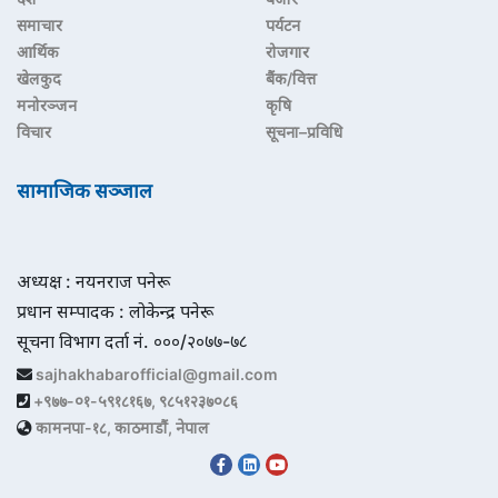
समाचार
पर्यटन
आर्थिक
रोजगार
खेलकुद
बैंक/वित्त
मनोरञ्जन
कृषि
विचार
सूचना–प्रविधि
सामाजिक सञ्जाल
अध्यक्ष : नयनराज पनेरू
प्रधान सम्पादक : लोकेन्द्र पनेरू
सूचना विभाग दर्ता नं. ०००/२०७७-७८
sajhakhabarofficial@gmail.com
+९७७-०१-५९१८१६७, ९८५१२३७०८६
कामनपा-१८, काठमाडौं, नेपाल