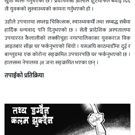
खुशी व्यक्त गर्नुभएको छ । प्रधानमन्त्री ओलीले ट्विटमार्फत बधाई दिँदै
ती युवकको सुस्वास्थ्यको कामना गर्नुभएको हो ।
उहाँले उपचारमा सम्लग्न चिकित्सक, स्वास्थ्यकर्मी तथा सम्बद्ध सबैमा
हार्दिक धन्यवाद पनि दिनुभएको छ । सेती प्रादेशिक अस्पतालमा
उपचाररत कैलालीको लक्कीचुहा नगरपालिकाका युवकराज विक
आइतबार साँझ घर फर्कनुभएको थियो । यसअघि काठमाडौँमा दुई र
बाग्लुङमा एक कोरोना सङ्क्रमित उपचारपछि घर फर्कनुभएको छ ।
हालसम्म नेपालमा ३१ जना सङ्क्रमित भएका छन् ।
तपाईको प्रतिक्रिया