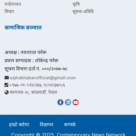
मनोरञ्जन
कृषि
विचार
सूचना–प्रविधि
सामाजिक सञ्जाल
अध्यक्ष : नयनराज पनेरू
प्रधान सम्पादक : लोकेन्द्र पनेरू
सूचना विभाग दर्ता नं. ०००/२०७७-७८
sajhakhabarofficial@gmail.com
+९७७-०१-५९१८१६७, ९८५१२३७०८६
कामनपा-१८, काठमाडौं, नेपाल
हाम्रो बारेमा
विज्ञापन
सम्पर्क
Copyright © 2025. Contemporary News Network.