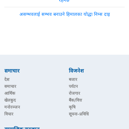
रहनेछ’
असम्भवलाई सम्भव बनाउने हिमालका योद्धा निम्स दाइ
समाचार
विजनेश
देश
बजार
समाचार
पर्यटन
आर्थिक
रोजगार
खेलकुद
बैंक/वित्त
मनोरञ्जन
कृषि
विचार
सूचना–प्रविधि