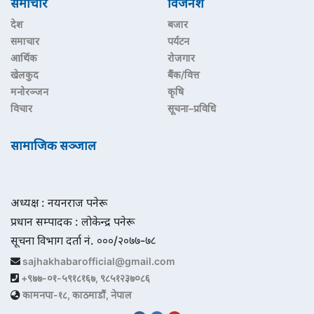
समाचार
विजनेश
देश
बजार
समाचार
पर्यटन
आर्थिक
रोजगार
खेलकुद
बैंक/वित्त
मनोरञ्जन
कृषि
विचार
सूचना–प्रविधि
सामाजिक सञ्जाल
अध्यक्ष : नयनराज पनेरू
प्रधान सम्पादक : लोकेन्द्र पनेरू
सूचना विभाग दर्ता नं. ०००/२०७७-७८
sajhakhabarofficial@gmail.com
+९७७-०१-५९१८१६७, ९८५१२३७०८६
कामनपा-१८, काठमाडौं, नेपाल