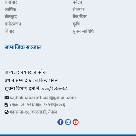
समाचार
पर्यटन
आर्थिक
रोजगार
खेलकुद
बैंक/वित्त
मनोरञ्जन
कृषि
विचार
सूचना–प्रविधि
सामाजिक सञ्जाल
अध्यक्ष : नयनराज पनेरू
प्रधान सम्पादक : लोकेन्द्र पनेरू
सूचना विभाग दर्ता नं. ०००/२०७७-७८
sajhakhabarofficial@gmail.com
+९७७-०१-५९१८१६७, ९८५१२३७०८६
कामनपा-१८, काठमाडौं, नेपाल