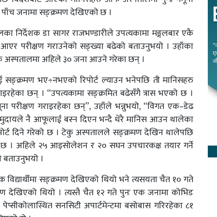
म पाँच जनामा सङ्क्रमण देखिएको छ ।
ालका निर्देशक डा सागर राजभण्डारीले उपत्यकामा मङ्गलबार एकै
एर परीक्षण गराउनेको सङ्ख्या बढेको बताउनुभयो । उहाँका
ेकु अस्पतालमा अहिले ३० जना आउने गरेका छन् ।
 सङ्क्रमण भए÷नभएको रिपोर्ट ल्याउन भनेपछि ती मानिसहरु
इरहेका छन् । “उपत्यकामा सङ्क्रमित बढेसँगै त्रास भएको छ ।
 परीक्षण गराइरहेका छन्”, उहाँले भन्नुभयो, “विगत एक–डेढ
मुदायले नै आफूलाई बस्न दिएन भन्दै धेरै मानिस आउन थालेका
ोर्ट दिने गरेको छ । टेकु अस्पतालले सङ्क्रमण देखिन थालेपछि
 छ । अहिले २५ आइसोलेशन र २० सघन उपचारकक्ष तयार गर्ने
े बताउनुभयो ।
द्यार्थीमा सङ्क्रमण देखिएको थियो भने त्यसयता चैत १० गते
रमण देखिएको थियो । त्यस्तै चैत १२ गते पुनः एक जनामा कोभिड
पेप्सीकोलास्थित सनसिटी अपार्टमेन्टमा बसोबास गरिरहेका ८१