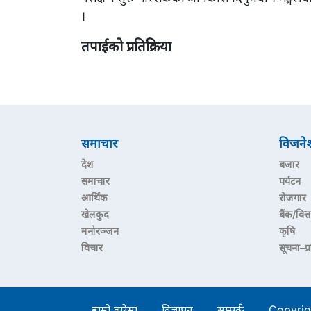
।
तपाईको प्रतिक्रिया
समाचार
विजने
देश
बजार
समाचार
पर्यटन
आर्थिक
रोजगार
खेलकुद
बैंक/वित्त
मनोरञ्जन
कृषि
विचार
सूचना–प्
हाम्रो बारेमा
विज्ञापन
सम्पर्क
Copyrig