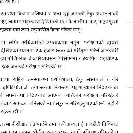
खिएको हो ।
ास्थ्य विज्ञान प्रतिष्ठान र अन्य दुई जनाको टेकु अस्पतलाको
१६ जनामा सङ्क्रमण देखिएको छ । कैलालीमा चार, कञ्चनपुरमा
 रौतहटमा एक जना सङ्क्रमित फेला परेका छन् ।
्ता डा समिर अधिकारीले उपत्यकामा नमूना परीक्षणको दायरा
ित देखिएका स्थानमा एक हजार ७०० को परीक्षण गरिने जानकारी
ाइम पोलिमरेज चेन्ज रियाक्सन (पीसीआर) र ¥यापिड डाइग्नोष्टिक
जार ९०६ जनाको परीक्षण गरिएको छ ।
ा राष्ट्रिय जनस्वास्थ्य प्रयोगशाला, टेकु अस्पताल र वीर
इपिडिमोलोजी तथा सरुवा नियन्त्रण महाशाखाका निर्देशक डा
गको समन्वयमा विदेशबाट आएका व्यक्तिको परीक्षण गरिरहेको
िदेशबाट आएका मानिसको नाम सङ्कलन गरिरहनु भएको छ”, उहाँले
िरहेका छौँ ।”
दारमा पीसीआर र अपार्टमेन्टमा बस्ने अन्यलाई आरडीटी विधिबाट
बारमात्र उपत्यकामा पीसीआरबाट ३८७ जनाको परीक्षण गरिएको छ