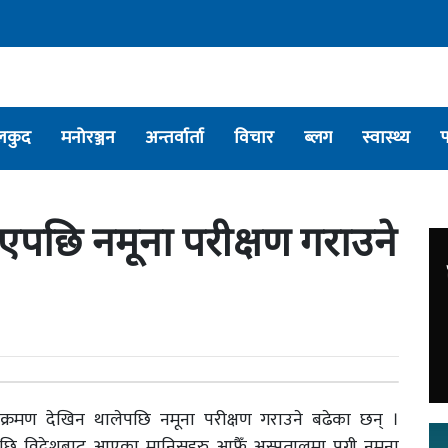
लकुद
मनोरञ्जन
अन्तर्वार्ता
विचार
ब्लग
स्वास्थ्य
खिएपछि नमूना परीक्षण गराउने
क्रमण देखिन थालेपछि नमूना परीक्षण गराउने बढेका छन् ।
पछि विदेशबाट आएका मानिसहरु आफैँ अस्पतालमा पुगी नमूना