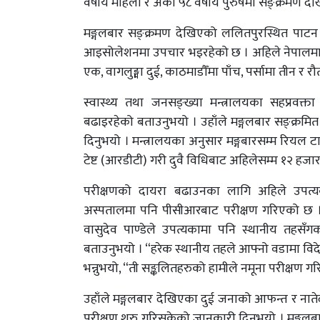
वर्षीय महिला र अर्का ५८ वर्षीय पुरुषमा सङ्क्रमण दे
मङ्गलबार सङ्क्रमण देखिएको ललितपुरस्थित पाटन स्व
आइसोलेशनमा उपचार भइरहेको छ । अहिले नेपालमा 
एक, वागलुङ्मा दुई, काठमाडौँमा पाँच, पर्सामा तीन र
स्वास्थ्य तथा जनसङ्ख्या मन्त्रालयका सहप्रवक
बढाइरहेको बताउनुभयो । उहाँले मङ्गलबार सङ्क्रम
दिनुभयो । मन्त्रालयका अनुसार मङ्गबारसम्म रियल ट
टेष्ट (आरडीटी) गरी दुवै विधिबाट अहिलेसम्म १२ ह
परीक्षणको दायरा बढाउनका लागि अहिले उपत्यकाम
अस्पतालमा पनि पीसीआरबाट परीक्षण गरिएको छ । 
वासुदेव पाण्डेले उपत्यकामा पनि स्थानीय तहसँ
बताउनुभयो । “हरेक स्थानीय तहले आफ्नो वडामा व
भन्नुभयो, “ती सङ्कलितहरुको हामीले नमूना परीक्षण गर
उहाँले मङ्गलबार देखिएका दुई जनाको आफन्त र नाते
परीक्षण शुरु गरिसकेको जानकारी दिनुभयो । मङ्गल