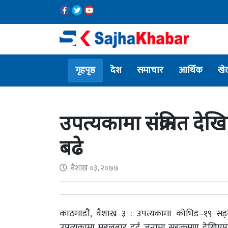
गृहपृष्ठ
देश
समाचार
आर्थिक
खे
उपत्यकामा संक्रमित दे
बढे
बैशाख ०३, २०७७
काठमाडौं, वैशाख ३ : उपत्यकामा कोभिड–१९ सङ्
उपत्यकामा मङ्गलबार दुई जनामा सङ्क्रमण देखिए