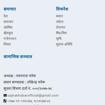
समाचार
विजनेश
देश
बजार
समाचार
पर्यटन
आर्थिक
रोजगार
खेलकुद
बैंक/वित्त
मनोरञ्जन
कृषि
विचार
सूचना–प्रविधि
सामाजिक सञ्जाल
अध्यक्ष : नयनराज पनेरू
प्रधान सम्पादक : लोकेन्द्र पनेरू
सूचना विभाग दर्ता नं. ०००/२०७७-७८
sajhakhabarofficial@gmail.com
+९७७-०१-५९१८१६७, ९८५१२३७०८६