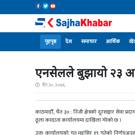
गृहपृष्ठ
देश
समाचार
आर्थिक
खे
एनसेलले बुझायो २३ अर
चैत ३०, २०७६
काठमाडौँ, चैत ३० : निजी क्षेत्रको दूरसञ्चार सेवा
ठूला करदाता कार्यालयमा दाखिला गरेको छ ।
उक्त कार्यालयको गत मङ्सिर १९ गतेको निर्णयअन