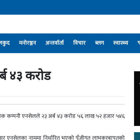
लकुद
मनोरञ्जन
अन्तर्वार्ता
विचार
ब्लग
स्वास्थ्य
्ब ४३ करोड
 प्रदायक कम्पनी एनसेलले २३ अर्ब ४३ करोड ५६ लाख ५२ हजार ५४६
ुसार एनसेलका नाममा निर्धारित भएको पूँजीगत लाभकरबापतको