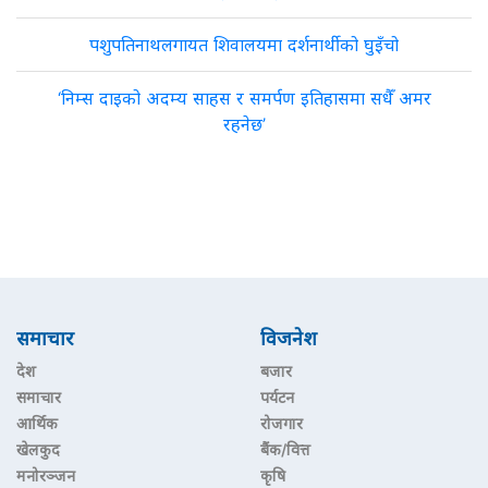
पशुपतिनाथलगायत शिवालयमा दर्शनार्थीको घुइँचो
‘निम्स दाइको अदम्य साहस र समर्पण इतिहासमा सधैँ अमर
रहनेछ’
समाचार
विजनेश
देश
बजार
समाचार
पर्यटन
आर्थिक
रोजगार
खेलकुद
बैंक/वित्त
मनोरञ्जन
कृषि