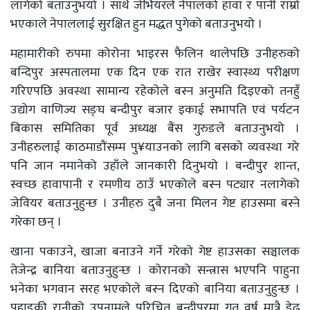
लागेको बताउनुभयो । साथै जेभियरले नेपालको हावा र पानी राम्रो
भएकाले नेपाललाई सुरक्षित हुन मद्धत पुगेको बताउनुभयो ।
महामारीको रुपमा कोरोना भाइरस फैलिन थालेपछि उनीहरुको
बन्दिपुर अस्पतालमा एक दिन एक रात राखेर स्वास्थ्य परीक्षण
गरिएपछि अवस्था सामान्य रहेकोले बस्न अनुमति दिइएको तनहुँ
उद्योग वाणिज्य सङ्घ बन्दीपुर बजार इकाई सभापति एवं पर्यटन
बिकास समितिका पूर्व अध्यक्ष बैंस गुरुङले बताउनुभयो ।
उनीहरुलाई काठमाडौंसम्म पु¥याउनको लागि बसको व्यवस्था गरे
पनि जान नमानेको उहाँले जानकारी दिनुभयो । बन्दीपुर शान्त,
स्वच्छ हावापानी र रमणीय ठाउँ भएकोले बस्न पट्यार नलागेको
जेवियर बताउनुहुन्छ । उनीहरु दुबै जना मिलन गेष्ट हाउसमा बस्ने
गरेका छन् ।
खाना पकाउने, खाजा बनाउने गर्ने गरेको गेष्ट हाउसका सञ्चालक
तेजेन्द्र बानिया बताउनुहुन्छ । कोरानको सन्त्रास भएपनि पाहुना
भनेका भगवान सरह भएकोले बस्न दिएको बानिया बताउनुहुन्छ ।
पहाडकी रानीको उपनामले परिचित बन्दीपुरमा गत वर्ष मात्रै डेढ