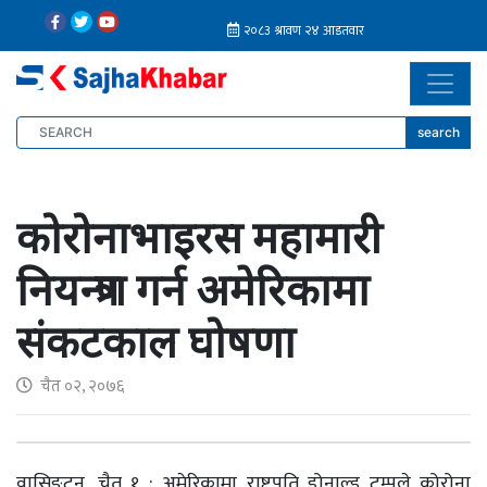
search
कोरोनाभाइरस महामारी
नियन्त्रण गर्न अमेरिकामा
संकटकाल घोषणा
चैत ०२, २०७६
वासिङ्टन, चैत १ : अमेरिकामा राष्ट्रपति डोनाल्ड ट्रम्पले कोरोना