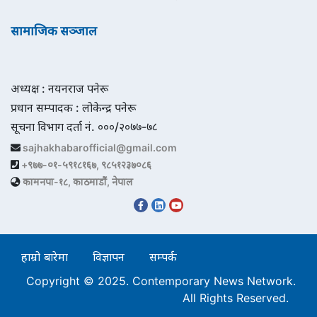
सामाजिक सञ्जाल
अध्यक्ष : नयनराज पनेरू
प्रधान सम्पादक : लोकेन्द्र पनेरू
सूचना विभाग दर्ता नं. ०००/२०७७-७८
sajhakhabarofficial@gmail.com
+९७७-०१-५९१८१६७, ९८५१२३७०८६
कामनपा-१८, काठमाडौं, नेपाल
हाम्रो बारेमा
विज्ञापन
सम्पर्क
Copyright © 2025. Contemporary News Network.
All Rights Reserved.