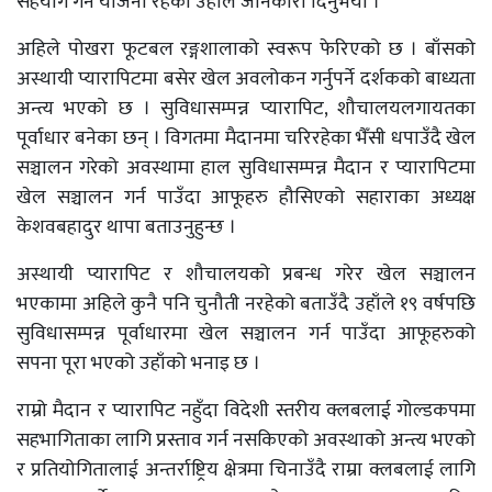
सहयोग गर्ने योजना रहेको उहाँले जानकारी दिनुभयो ।
अहिले पोखरा फूटबल रङ्गशालाको स्वरूप फेरिएको छ । बाँसको
अस्थायी प्यारापिटमा बसेर खेल अवलोकन गर्नुपर्ने दर्शकको बाध्यता
अन्त्य भएको छ । सुविधासम्पन्न प्यारापिट, शौचालयलगायतका
पूर्वाधार बनेका छन् । विगतमा मैदानमा चरिरहेका भैँसी धपाउँदै खेल
सञ्चालन गरेको अवस्थामा हाल सुविधासम्पन्न मैदान र प्यारापिटमा
खेल सञ्चालन गर्न पाउँदा आफूहरु हौसिएको सहाराका अध्यक्ष
केशवबहादुर थापा बताउनुहुन्छ ।
अस्थायी प्यारापिट र शौचालयको प्रबन्ध गरेर खेल सञ्चालन
भएकामा अहिले कुनै पनि चुनौती नरहेको बताउँदै उहाँले १९ वर्षपछि
सुविधासम्पन्न पूर्वाधारमा खेल सञ्चालन गर्न पाउँदा आफूहरुको
सपना पूरा भएको उहाँको भनाइ छ ।
राम्रो मैदान र प्यारापिट नहुँदा विदेशी स्तरीय क्लबलाई गोल्डकपमा
सहभागिताका लागि प्रस्ताव गर्न नसकिएको अवस्थाको अन्त्य भएको
र प्रतियोगितालाई अन्तर्राष्ट्रिय क्षेत्रमा चिनाउँदै राम्रा क्लबलाई लागि