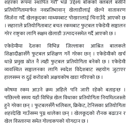
शहरका रूपमा स्थापित गरौँ’ भन्ने उद्देश्य बोकको क्लबले बर्सेनि
प्रतियोगितामार्फत नवप्रतिभावान् खेलाडीलाई खेल्ने वातावरण
सिर्जना गर्दै खेलकूदका माध्यमबाट पोखरालाई चिनाउँदै आएको छ
। सहाराले प्रतियोगिताबाट बचत रकमबाट फुटबल एकेडेमी सञ्चालन
गरेर राष्ट्रका लागि सक्षम खेलाडी उत्पादनसमेत गर्दै आएको छ ।
एकेडेमीमा देशका विभिन्न जिल्लाका आश्रित बालकले
शिक्षादीक्षासँगै फूटबल प्रशिक्षण गर्ने गरेका छन् । एकेडेमीको खर्च
धान्ने प्रमुख स्रोत नै त्यही फुटबल प्रतियोगिता बनेको छ । एकेडेमी
व्यवस्थित सञ्चालनका लागि स्वदेश विदेशबाट सहयोग जुटाएर
हालसम्म रु दुई करोडको अक्षयकोष खडा गरिएको छ ।
कोषमा रकम आउने क्रम अहिले पनि जारी रहेको बताइन्छ ।
पछिल्लो समय यहाँ विभिन्न खेल विधाका प्रतियोगिता नियमितजस्तो
हुने गरेका छन् । फूटबलसँगै भलिबल, क्रिकेट, टेनिसका प्रतियोगिता
शहरदेखि गाउँसम्म पुग्न थालेका छन् । खेलकूदको रौनक बढाउन र
खेल विस्तारमा समेत गोल्डकपको योगदान छ ।