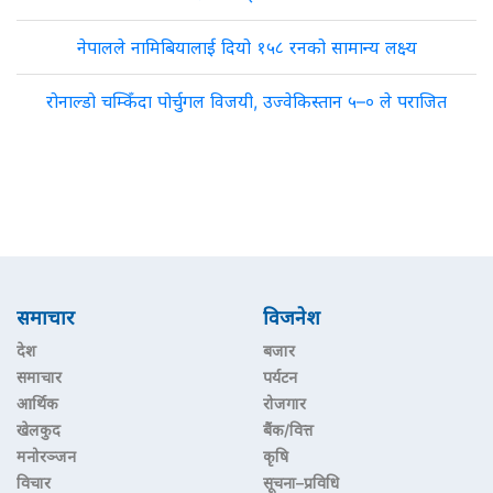
नेपालले नामिबियालाई दियो १५८ रनको सामान्य लक्ष्य
रोनाल्डो चम्किँदा पोर्चुगल विजयी, उज्वेकिस्तान ५–० ले पराजित
समाचार
विजनेश
देश
बजार
समाचार
पर्यटन
आर्थिक
रोजगार
खेलकुद
बैंक/वित्त
मनोरञ्जन
कृषि
विचार
सूचना–प्रविधि